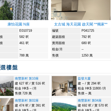
康怡花園 N座
太古城 海天花園 啟天閣 **獨家**
E010719
编號
P041725
積
582 呎
建築面積
792 呎
積
461 呎
實用面積
680 呎
月
--
租金/月
--
788 萬
售價
1250 萬
南豐新村 第10座
益發大廈
建 627 呎 / 實 516 呎
建 -- / 實 294 呎
租金 HK$ -- /月
租金 HK$ 11800 /月
售價 728 萬
售價 -- 萬
南豐新村 第02座
南豐新村 第04座
建 474 呎 / 實 391 呎
建 692 呎 / 實 570 呎
租金 HK$ -- /月
租金 HK$ -- /月