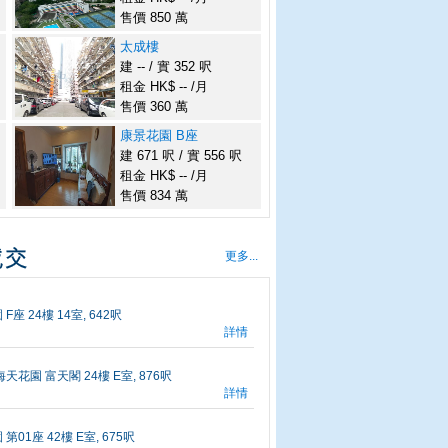
售價 850 萬
太成樓
建 -- / 實 352 呎
租金 HK$ -- /月
售價 360 萬
康景花園 B座
建 671 呎 / 實 556 呎
租金 HK$ -- /月
售價 834 萬
更多...
座 24樓 14室, 642呎
詳情
天花園 富天閣 24樓 E室, 876呎
詳情
第01座 42樓 E室, 675呎