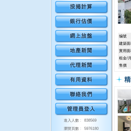
编號
建築面
實用面
租金/
售價
進入人數 :
838569
瀏覽頁數 :
5976180