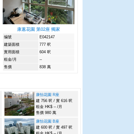
康蕙花園 第02座 獨家
编號
E042147
建築面積
777 呎
實用面積
604 呎
租金/月
--
售價
838 萬
康怡花園 R座
建 756 呎 / 實 616 呎
租金 HK$ -- /月
售價 980 萬
康怡花園 B座
建 600 呎 / 實 497 呎
租金 HK$ -- /月