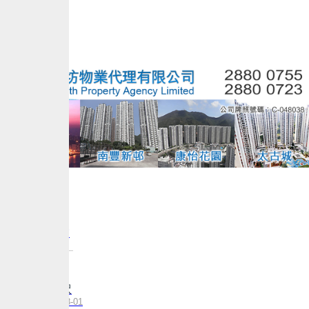
主 頁
獨家推介
精選樓盤
本區最新成交
及資訊
東匯坊地庫
建: --呎/實: --呎
更新日期:2026-08-01